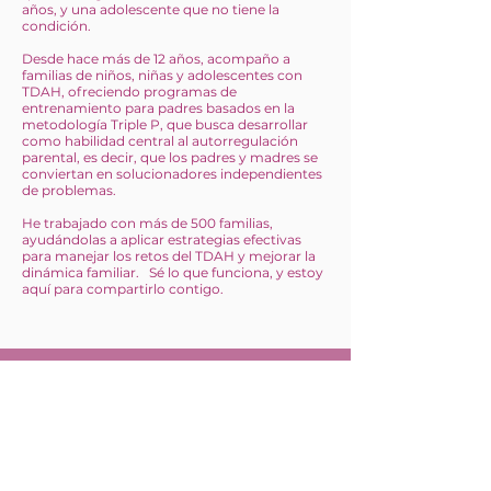
años, y una adolescente que no tiene la
condición.
Desde hace más de 12 años, acompaño a
familias de niños, niñas y adolescentes con
TDAH, ofreciendo programas de
entrenamiento para padres basados en la
metodología Triple P, que busca desarrollar
como habilidad central al autorregulación
parental, es decir, que los padres y madres se
conviertan en solucionadores independientes
de problemas.
He trabajado con más de 500 familias,
ayudándolas a aplicar estrategias efectivas
para manejar los retos del TDAH y mejorar la
dinámica familiar. Sé lo que funciona, y estoy
aquí para compartirlo contigo.
Contáctame
Si quieres convertirte en un padre experto
en el TDAH para desarrollar todo el