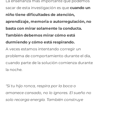
La enseñanza más importante que podemos 
sacar de esta investigación es que 
cuando un 
niño tiene dificultades de atención, 
aprendizaje, memoria o autorregulación, no 
basta con mirar solamente la conducta.  
También debemos mirar cómo está 
durmiendo y cómo está respirando.
A veces estamos intentando corregir un 
problema de comportamiento durante el día, 
cuando parte de la solución comienza durante 
la noche.
"Si tu hijo ronca, respira por la boca o 
amanece cansado, no lo ignores. El sueño no 
solo recarga energía. También construye 
atención, memoria, aprendizaje y 
autocontrol."
Malena Huamán