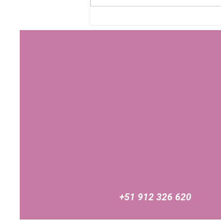
¿Tu hijo respira por la boca?
Esto es lo que dice la
investigación sobre atención,
memoria y aprendizaje
+51 912 326 620