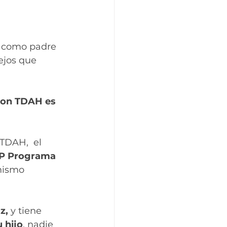
 como padre 
ejos que 
con TDAH es 
TDAH,  el 
 P Programa 
mismo 
z,
 y tiene 
 hijo
, nadie 