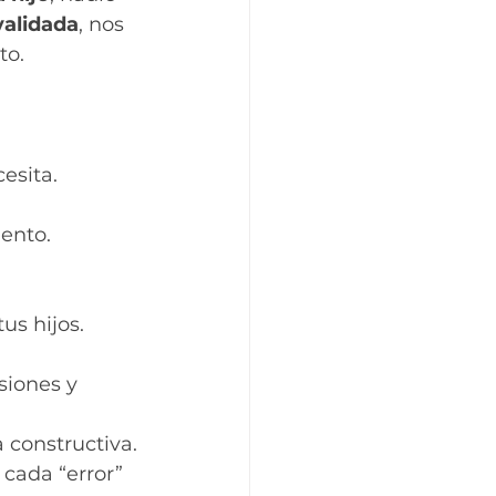
validada
, nos 
o. 
esita. 
ento. 
us hijos.
siones y 
 constructiva.
cada “error” 