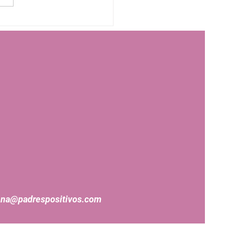
ijo no es flojo": Qué dice
encia de la
rastinación en el TDAH
na@padrespositivos.com