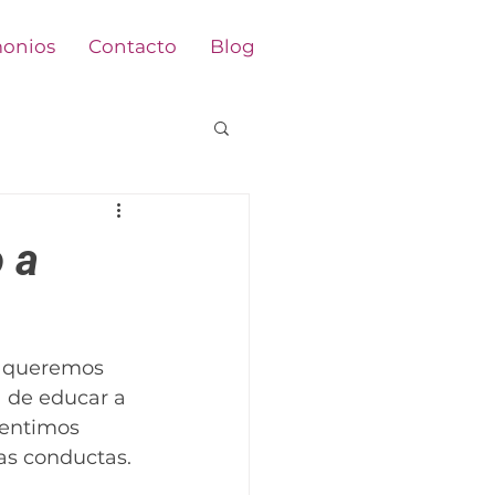
monios
Contacto
Blog
 a
s queremos 
a de educar a 
sentimos 
as conductas.